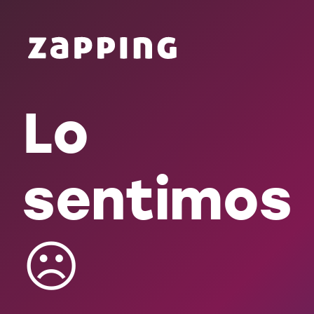
Lo
sentimos
☹️